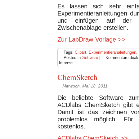
Es lassen sich sehr einf
Experimentieranleitungen du
und einfügen auf der e
Zwischenablage erstellen.
Zur LabDraw-Vorlage >>
Tags:
Clipart
,
Experimentieranaleitungen
,
Posted in
Software
|
Kommentare deakti
Impress
ChemSketch
Mittwoch, Mai 18, 2011
Die beliebte Software zu
ACDlabs ChemSketch gibt es
Damit ist das zeichnen v
problemlos möglich. Für 
kostenlos.
ACDlabs ChemSketch >>