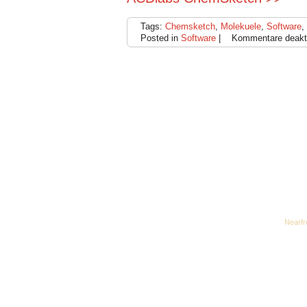
Tags:
Chemsketch
,
Molekuele
,
Software
,
Posted in
Software
|
Kommentare deakti
Desk theme by
Nearfr